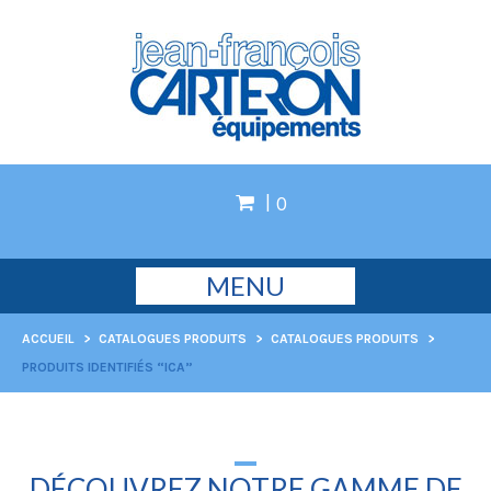
0
MENU
ACCUEIL
>
CATALOGUES PRODUITS
>
CATALOGUES PRODUITS
>
PRODUITS IDENTIFIÉS “ICA”
DÉCOUVREZ NOTRE GAMME DE