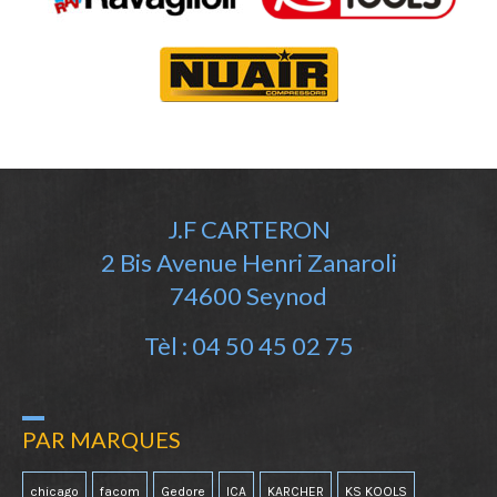
J.F CARTERON
2 Bis Avenue Henri Zanaroli
74600 Seynod
Tèl : 04 50 45 02 75
PAR MARQUES
chicago
facom
Gedore
ICA
KARCHER
KS KOOLS