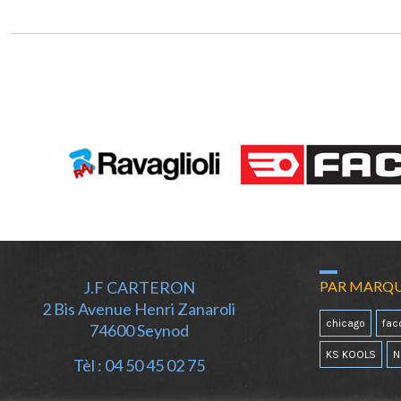
J.F CARTERON
PAR MARQ
2 Bis Avenue Henri Zanaroli
chicago
fa
74600 Seynod
KS KOOLS
N
Tèl : 04 50 45 02 75