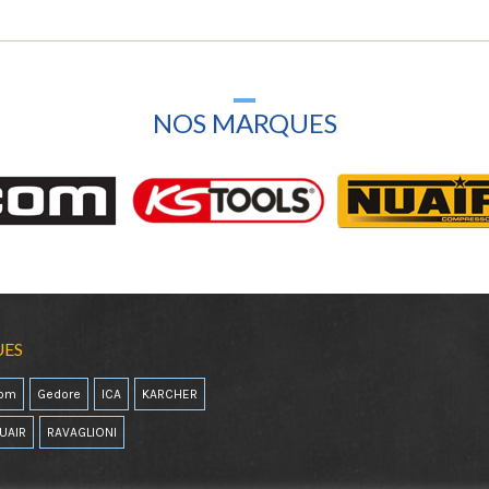
NOS MARQUES
UES
com
Gedore
ICA
KARCHER
UAIR
RAVAGLIONI