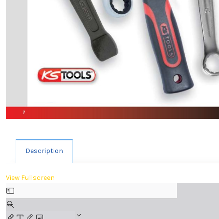
Description
View Fullscreen
Aller
au
contenu
PDF