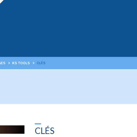
GES
>
KS TOOLS
>
CLÉS
CLÉS